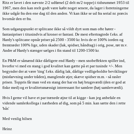
Ritz er lavet i den nævnte 2/2 udførsel (2 delt m/2 toppe) i tidsrummet 1953 til
1967, men den kan reelt godt være købt noget senere, da lager i forretningerne
ikke udgår fra den ene dag til den anden. Vi kan ikke se ud fra serial nr. præcis
hvornår den er fra.
Som udgangspunkt er splitcane ikke så vildt dyrt som man ofte hører -
fantasipriser i titusindvis af kroner er fantasi. De mest eftertragtede f.eks. af
Hardy's splitcane opnår priser på 2500 - 3500 kr. hvis de er 100% iorden og
fremtræder 100% lige, uden skader (lak, spidser, håndtag) i orig, pose, rør m.v.
Andre af Hardy's stænger sælges i fin stand til 1200-1500 kr.
En P&M er såmænd ikke dårligere end Hardy - men snobeffekten spiller ind,
hvorfor vi med en stang i god kvalitet kan gætte på et par tusinde +/-. Men
begynder der at være 'ting' f.eks. dårlig lak, dårlige vedligeholdte beviklinger
(misfarvning under tråden), manglende øjer, skæve spidser m.m. - så rasler
prisen. Toppris får man ved en stang der har en høj brugsværdi (den er god at
fiske med) og er kvalitetsmæssigt interessant for samlere (høj samlerværdi).
Hvis I gerne vil have et par trænede øjne til at kigge - kan jeg anbefale en
vidende samlerkollega i nærheden af dig, som på 5 min. kan sætte den i rette
'bås'
Med venlig hilsen
Heinz