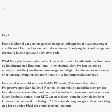
J
Hej J
Pezon & Michel var gennem ganske mange år indbegrebet af kvalitetsstænger
af splitcane i Europa. Der var reelt ikke andre end Hardy og de få andre engelske
der stadig lavede splitcane i den øvre ende.
P&M blev yderligere styrket ved at Charles Ritz - den kendte forfatter, fluefisker
og hotelmand med Ritz hotellerne - blev chefudvikler (dvs han testede og
udvalgte modeller) hos firmaet, som meget naturligt opkaldte en række stænger
efter ham (og iøvrigt en del andre kendte bl.a. konkurrancekastere m.v.)
En speciel succesfuld serie var P&M's 'PPP-serie' (Puissance Pendulaire
Progressive) populært kaldet 3-P serien - en fin række parabolske stænger, der
høstede stor anerkendelse rundt verden. En anden fin, men knap så dyr serie var
Super Parabolic-serien, hvor RITZ var en af disse - som du tilsyneladende er
kommer i nærheden af. En herlig 8,2 fods stang det sagtens går at fiske med idag
(jeg har en anden P&M der er ude med mellemrum)