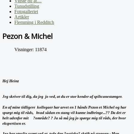
Vidste du at....
Tunudstilling
Fotogalleriet
Artikler
Flemming i Redditch
Pezon & Michel
Visninger: 11874
Hej Heinz
Jeg skriver til dig, da jeg jo ved, at du er stor kender af spiltcanestænger.
En af mine tidligere kollegaer har arvet en 1 hånds Pezon et Michel og har
spurgt mig til råds, hvad sådan en stang vil kunne indbringe...?? Da det er
helt udenfor mit ?område? ? Ja så må jeg jo spørge mig til råds, der hvor
ekspertisen er.
Jeg har utrolig svært ved at tyde den ?gotiske? skrift på stangen - Men