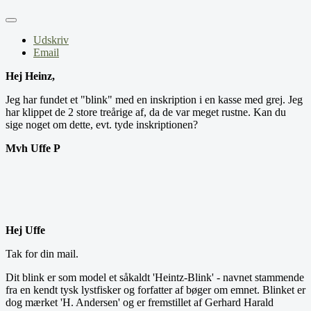
Udskriv
Email
Hej
Heinz,
Jeg har fundet et "blink" med en inskription i en kasse med grej. Jeg
har klippet de 2 store treårige af, da de var meget rustne. Kan du
sige noget om dette, evt. tyde inskriptionen?
Mvh Uffe P
Hej Uffe
Tak for din mail.
Dit blink er som model et såkaldt 'Heintz-Blink' - navnet stammende
fra en kendt tysk lystfisker og forfatter af bøger om emnet. Blinket er
dog mærket 'H. Andersen' og er fremstillet af Gerhard Harald