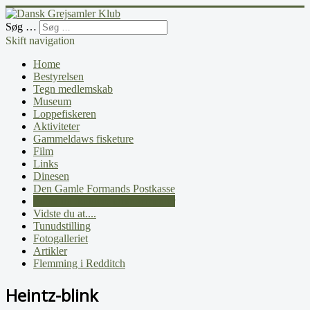
Søg …
Skift navigation
Home
Bestyrelsen
Tegn medlemskab
Museum
Loppefiskeren
Aktiviteter
Gammeldaws fisketure
Film
Links
Dinesen
Den Gamle Formands Postkasse
Fotos fra tidligere arrangementer
Vidste du at....
Tunudstilling
Fotogalleriet
Artikler
Flemming i Redditch
Heintz-blink