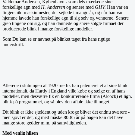
Valdemar Andersen, København - som dels mærkede sine
forskellige agn med
H. Andersen
og senere med
GHV.
Han var en
fingersnild maskinmester, der sejlede i mange år, og når han var
hjemme lavede han forskellige agn til sig selv og vennerne. Senere
greb tingene om sig, og han dannede og snere solgte firmaet der
producerede blink i mange forskellige modeller.
Som Du kan se er navnet på blinket taget fra hans rigtige
underskrift:
Allerede i slutningen af 1920'rne fik han patenteret et af sine blink
internationalt, da Hardy i England ville købe og sælge en af hans
modeller, men desværre fik en konkurrerende firma (Alcock) et lign.
blink på programmet, og så blev den aftale ikke til noget.
Dit blink er ikke sjældent og uden kroge bliver det endnu sværere -
men sjovt er det, og med måske 80-85 år på bagen kan det have
mange store gedder m.m. på samvittigheden.
Med venlig hilsen